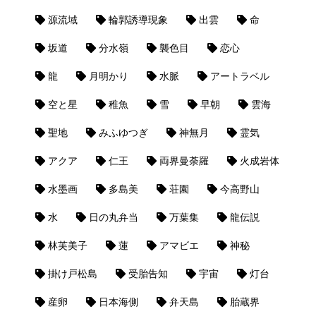
源流域
輪郭誘導現象
出雲
命
坂道
分水嶺
襲色目
恋心
龍
月明かり
水脈
アートラベル
空と星
稚魚
雪
早朝
雲海
聖地
みふゆつぎ
神無月
霊気
アクア
仁王
両界曼荼羅
火成岩体
水墨画
多島美
荘園
今高野山
水
日の丸弁当
万葉集
龍伝説
林芙美子
蓮
アマビエ
神秘
掛け戸松島
受胎告知
宇宙
灯台
産卵
日本海側
弁天島
胎蔵界