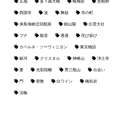
五感
多々羅大橋
蝋燭岩
受精卵
西国寺
波
舞妓
寺の町
来島海峡迂回航路
頼山陽
出雲大社
ブナ
観音
透過
侘び寂び
カベルネ・ソーヴィニヨン
東京物語
銀河
クリスタル
神峰山
浄土寺
妻
光彩陸離
男三瓶山
出会い
門
密教
白ワイン
橋杭岩
法輪