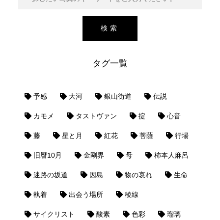
タグ一覧
予感
大河
銀山街道
伝説
カモメ
タストヴァン
掟
心音
藤
星と月
紅花
菩薩
行場
旧暦10月
金剛界
母
柿本人麻呂
迷路の坂道
因島
物の哀れ
生命
執着
出会う場所
稜線
サイクリスト
酸素
色彩
瑠璃