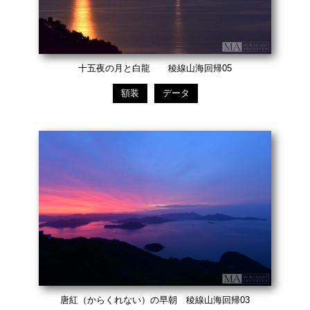
十五夜の月と白龍 稜線山海回帰05
額装
データ
唐紅（からくれない）の早朝 稜線山海回帰03