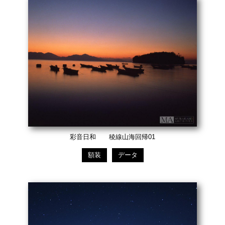
彩音日和 稜線山海回帰01
額装
データ