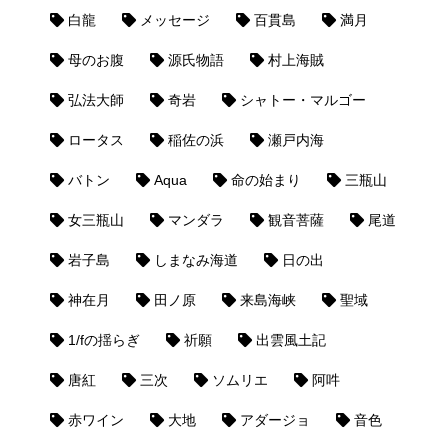
白龍
メッセージ
百貫島
満月
母のお腹
源氏物語
村上海賊
弘法大師
奇岩
シャトー・マルゴー
ロータス
稲佐の浜
瀬戸内海
バトン
Aqua
命の始まり
三瓶山
女三瓶山
マンダラ
観音菩薩
尾道
岩子島
しまなみ海道
日の出
神在月
田ノ原
来島海峡
聖域
1/fの揺らぎ
祈願
出雲風土記
唐紅
三次
ソムリエ
阿吽
赤ワイン
大地
アダージョ
音色