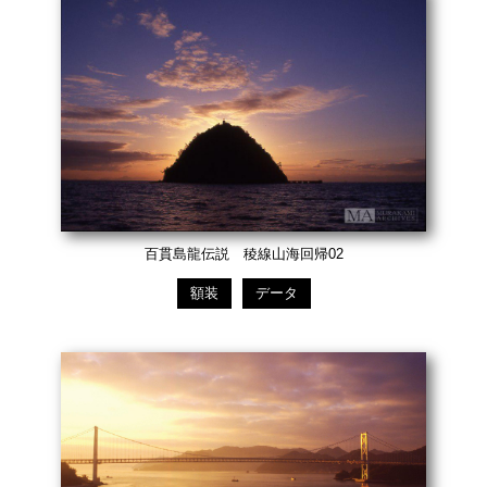
百貫島龍伝説 稜線山海回帰02
額装
データ