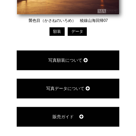
襲色目（かさねのいろめ） 稜線山海回帰07
額装
データ
写真額装について
写真データについて
販売ガイド