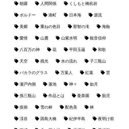
朝露
人間関係
くしもと橋杭岩
ボルドー
港町
日本海
源流
美郷
重ねの色目
那智の滝
海蝕
愛情
山麓
山紫水明
観音信仰
八百万の神
花
平田玉蘊
和歌
天空
残光
水の流れ
子三瓶山
バカラのグラス
万葉人
紅葉
雲
瀬戸内側
蓮池
神々
如月
孫三瓶山
作品とは
曼荼羅
胎児
疫病
雪の林
配色美
林
渓谷
因島大橋
紀伊半島
夜明け前