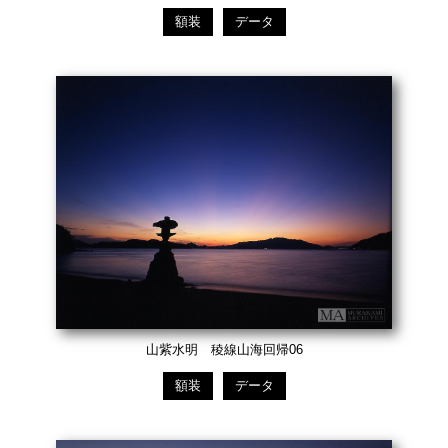
額装
データ
山紫水明 稜線山海回帰06
額装
データ