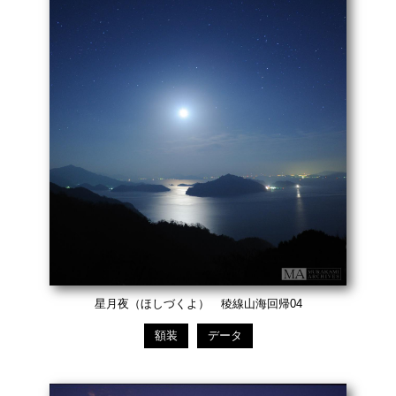
星月夜（ほしづくよ） 稜線山海回帰04
額装
データ