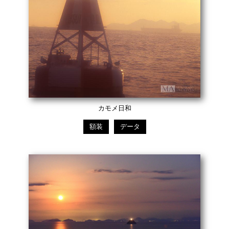
カモメ日和
額装
データ