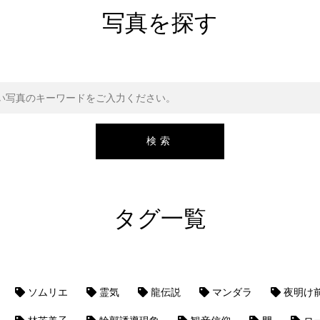
写真を探す
タグ一覧
ソムリエ
霊気
龍伝説
マンダラ
夜明け