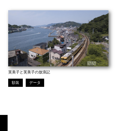
芙美子と芙美子の放浪記
額装
データ