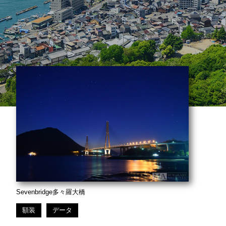
Sevenbridge多々羅大橋
額装
データ