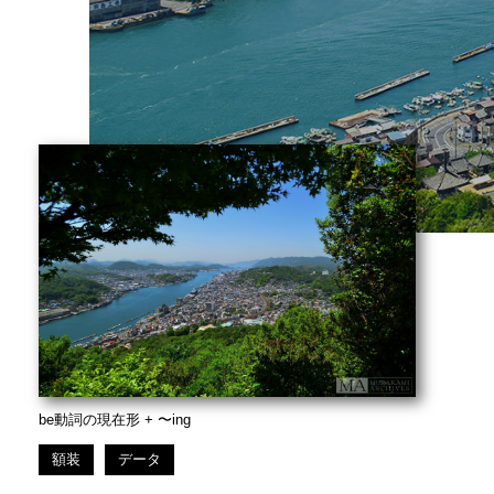
be動詞の現在形 + 〜ing
額装
データ