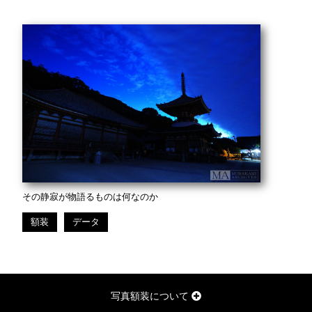
その静寂が物語るものは何なのか
額装
データ
写真額装について