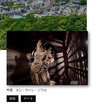
吽形 オン・ウーン・ソワカ
額装
データ