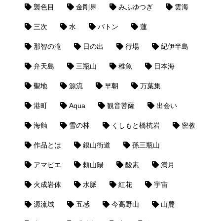
襲色目
金剛界
みふゆつぎ
雲海
三次
水
バトン
蓮
那智の滝
日の出
行場
紀伊半島
弁天島
三瓶山
稚魚
日本海
聖地
源流
早朝
万葉集
港町
Aqua
観音菩薩
出会い
海蝕
雪の林
くしもと橋杭岩
密教
作品とは
銀山街道
孫三瓶山
アマビエ
頼山陽
酸素
満月
火成岩体
水脈
紅花
宇宙
源流域
五感
今高野山
山麓