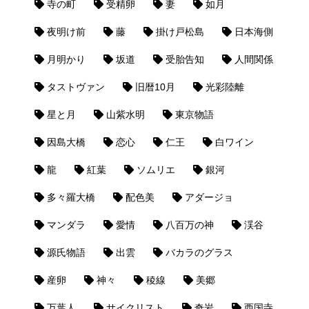
寺の町
受精卵
妻
如月
夜明け前
藤
掛け戸松島
日本海側
月明かり
坂道
受胎告知
人間関係
タストヴァン
旧暦10月
光彩陸離
星と月
山紫水明
東京物語
因島大橋
恋心
仁王
白ワイン
龍
紅葉
ソムリエ
銀河
多々羅大橋
配色美
アダージョ
マンダラ
愛情
八百万の神
渓谷
源氏物語
出雲
バカラのグラス
産卵
神々
稜線
美郷
万葉人
サイクリスト
奇岩
西国寺