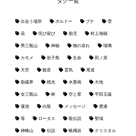
タグ一覧
出会う場所
ボルドー
ブナ
雪
花
侘び寂び
胎児
村上海賊
男三瓶山
神秘
物の哀れ
瑠璃
カモメ
岩子島
生命
田ノ原
天空
観音
霊気
尾道
胎蔵界
残光
水墨画
大地
女三瓶山
林
空と星
平田玉蘊
蓮池
白龍
メッセージ
透過
母
ロータス
龍伝説
聖域
神峰山
伝説
蝋燭岩
クリスタル