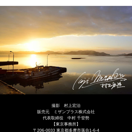
撮影 村上宏治
販売元 ミザンプラス株式会社
代表取締役 中村 千登勢
【東京事務所】
〒206-0033 東京都多摩市落合1-6-4