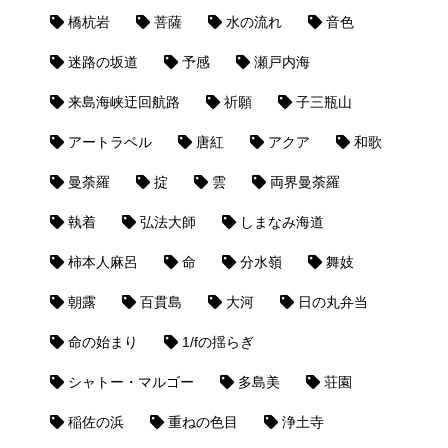
橋杭岩
菩薩
水の流れ
音色
迷路の坂道
予感
瀬戸内海
来島海峡迂回航路
祈願
子三瓶山
アートラベル
唐紅
アクア
和歌
曼荼羅
掟
雲
両界曼荼羅
執着
弘法大師
しまなみ海道
柿本人麻呂
命
分水嶺
舞妓
朝露
百貫島
大河
日の丸弁当
命の始まり
1/fの揺らぎ
シャトー・マルゴー
多島美
荘園
稲佐の浜
重ねの色目
浄土寺