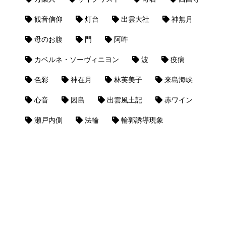
観音信仰
灯台
出雲大社
神無月
母のお腹
門
阿吽
カベルネ・ソーヴィニヨン
波
疫病
色彩
神在月
林芙美子
来島海峡
心音
因島
出雲風土記
赤ワイン
瀬戸内側
法輪
輪郭誘導現象