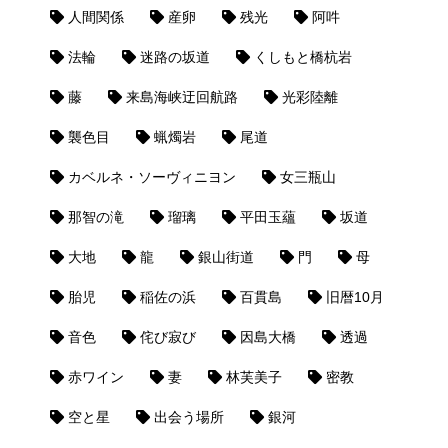
人間関係
産卵
残光
阿吽
法輪
迷路の坂道
くしもと橋杭岩
藤
来島海峡迂回航路
光彩陸離
襲色目
蝋燭岩
尾道
カベルネ・ソーヴィニヨン
女三瓶山
那智の滝
瑠璃
平田玉蘊
坂道
大地
龍
銀山街道
門
母
胎児
稲佐の浜
百貫島
旧暦10月
音色
侘び寂び
因島大橋
透過
赤ワイン
妻
林芙美子
密教
空と星
出会う場所
銀河