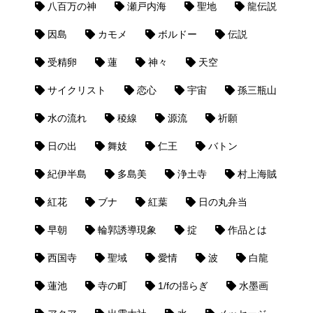
八百万の神
瀬戸内海
聖地
龍伝説
因島
カモメ
ボルドー
伝説
受精卵
蓮
神々
天空
サイクリスト
恋心
宇宙
孫三瓶山
水の流れ
稜線
源流
祈願
日の出
舞妓
仁王
バトン
紀伊半島
多島美
浄土寺
村上海賊
紅花
ブナ
紅葉
日の丸弁当
早朝
輪郭誘導現象
掟
作品とは
西国寺
聖域
愛情
波
白龍
蓮池
寺の町
1/fの揺らぎ
水墨画