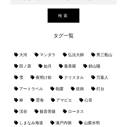
タグ一覧
大河
マンダラ
弘法大師
男三瓶山
田ノ原
如月
曼荼羅
頼山陽
雪
夜明け前
クリスタル
万葉人
アートラベル
朝露
疫病
灯台
林
雲海
アマビエ
心音
渓谷
観音菩薩
ロータス
しまなみ海道
瀬戸内側
山紫水明