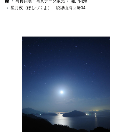
写真額装・写真データ販売
瀬戸内海
星月夜（ほしづくよ） 稜線山海回帰04