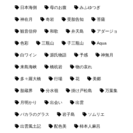
日本海側
母のお腹
みふゆつぎ
神在月
奇岩
受胎告知
菩薩
観音信仰
和歌
弁天島
アダージョ
色彩
三瓶山
子三瓶山
Aqua
白ワイン
源氏物語
予感
神無月
来島海峡
橋杭岩
物の哀れ
多々羅大橋
行場
花
美郷
胎蔵界
分水嶺
掛け戸松島
万葉集
月明かり
出会い
出雲
バカラのグラス
岩子島
ソムリエ
出雲風土記
配色美
柿本人麻呂