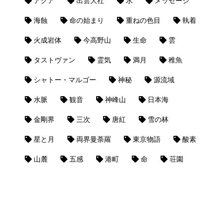
アクア
出雲大社
水
メッセージ
海蝕
命の始まり
重ねの色目
執着
火成岩体
今高野山
生命
雲
タストヴァン
霊気
満月
稚魚
シャトー・マルゴー
神秘
源流域
水脈
観音
神峰山
日本海
金剛界
三次
唐紅
雪の林
星と月
両界曼荼羅
東京物語
酸素
山麓
五感
港町
命
荘園