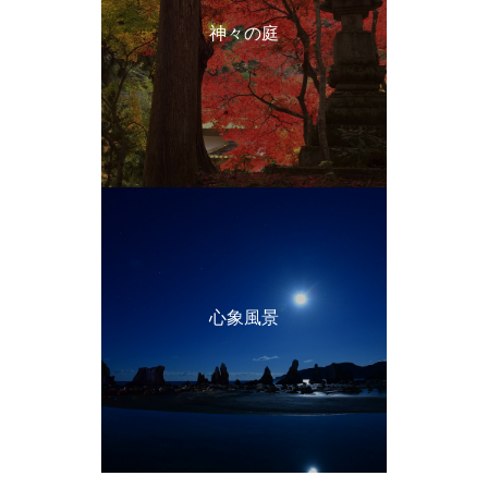
神々の庭
心象風景