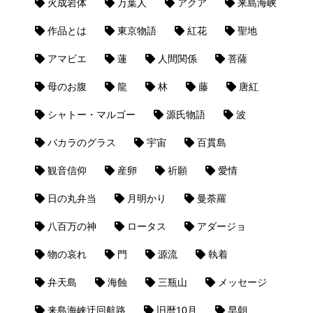
火成岩体
万葉人
アクア
来島海峡
作品とは
東京物語
紅花
聖地
アマビエ
蓮
人間関係
菩薩
母のお腹
龍
林
藤
唐紅
シャトー・マルゴー
源氏物語
波
バカラのグラス
宇宙
百貫島
観音信仰
産卵
祈願
愛情
日の丸弁当
月明かり
曼荼羅
八百万の神
ロータス
アダージョ
物の哀れ
門
源流
執着
弁天島
海蝕
三瓶山
メッセージ
来島海峡迂回航路
旧暦10月
早朝