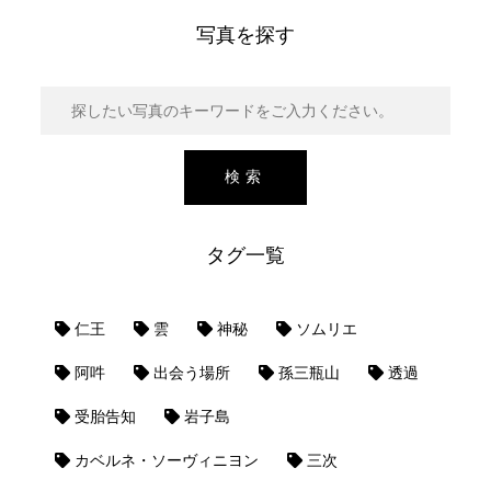
写真を探す
タグ一覧
仁王
雲
神秘
ソムリエ
阿吽
出会う場所
孫三瓶山
透過
受胎告知
岩子島
カベルネ・ソーヴィニヨン
三次