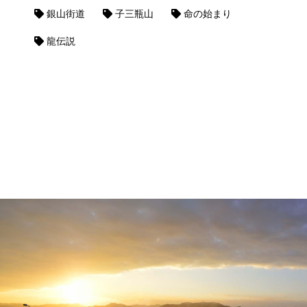
銀山街道
子三瓶山
命の始まり
龍伝説