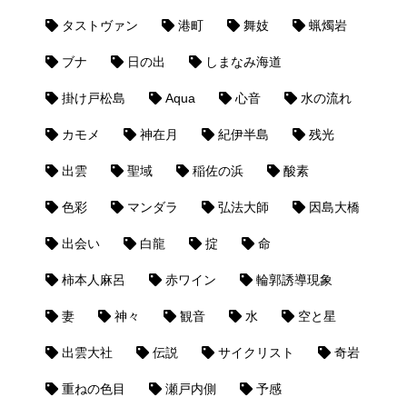
タストヴァン
港町
舞妓
蝋燭岩
ブナ
日の出
しまなみ海道
掛け戸松島
Aqua
心音
水の流れ
カモメ
神在月
紀伊半島
残光
出雲
聖域
稲佐の浜
酸素
色彩
マンダラ
弘法大師
因島大橋
出会い
白龍
掟
命
柿本人麻呂
赤ワイン
輪郭誘導現象
妻
神々
観音
水
空と星
出雲大社
伝説
サイクリスト
奇岩
重ねの色目
瀬戸内側
予感