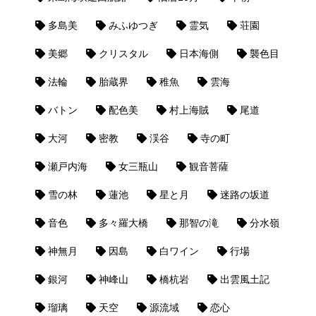
多島美
みふゆつぎ
霊気
荘園
美郷
クリスタル
日本海側
襲色目
法輪
胎蔵界
稚魚
雲海
バトン
配色美
村上海賊
尾道
大河
密教
渓谷
寺の町
瀬戸内海
女三瓶山
観音菩薩
雪の林
蓮池
星と月
迷路の坂道
音色
多々羅大橋
那智の滝
分水嶺
神無月
因島
白ワイン
行場
銀河
神峰山
橋杭岩
出雲風土記
瑠璃
天空
源流域
恋心