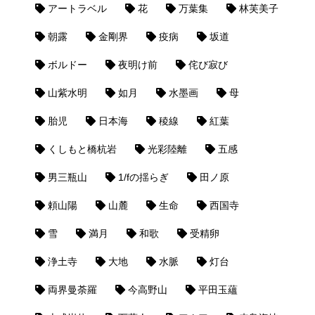
アートラベル
花
万葉集
林芙美子
朝露
金剛界
疫病
坂道
ボルドー
夜明け前
侘び寂び
山紫水明
如月
水墨画
母
胎児
日本海
稜線
紅葉
くしもと橋杭岩
光彩陸離
五感
男三瓶山
1/fの揺らぎ
田ノ原
頼山陽
山麓
生命
西国寺
雪
満月
和歌
受精卵
浄土寺
大地
水脈
灯台
両界曼荼羅
今高野山
平田玉蘊