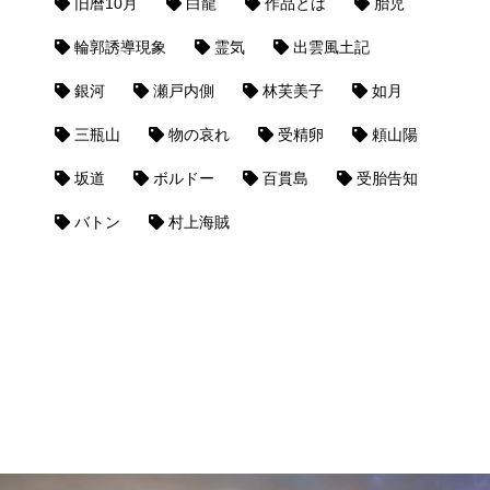
旧暦10月
白龍
作品とは
胎児
輪郭誘導現象
霊気
出雲風土記
銀河
瀬戸内側
林芙美子
如月
三瓶山
物の哀れ
受精卵
頼山陽
坂道
ボルドー
百貫島
受胎告知
バトン
村上海賊