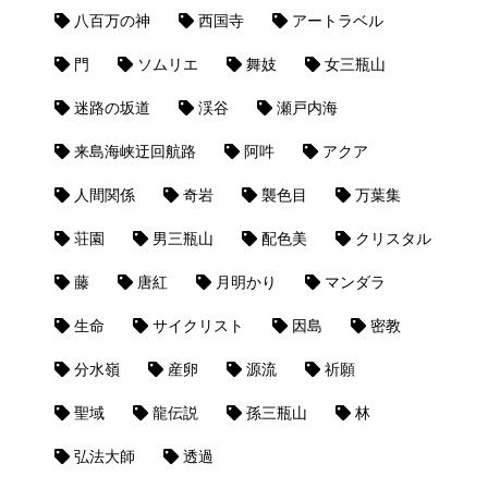
八百万の神
西国寺
アートラベル
門
ソムリエ
舞妓
女三瓶山
迷路の坂道
渓谷
瀬戸内海
来島海峡迂回航路
阿吽
アクア
人間関係
奇岩
襲色目
万葉集
荘園
男三瓶山
配色美
クリスタル
藤
唐紅
月明かり
マンダラ
生命
サイクリスト
因島
密教
分水嶺
産卵
源流
祈願
聖域
龍伝説
孫三瓶山
林
弘法大師
透過