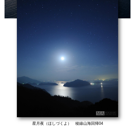
星月夜（ほしづくよ） 稜線山海回帰04