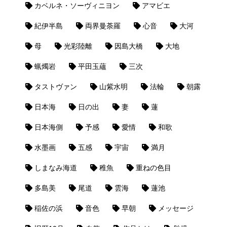
カベルネ・ソーヴィニヨン
アマビエ
紀伊半島
両界曼荼羅
心音
大河
母
光彩陸離
因島大橋
大地
蝋燭岩
平田玉蘊
三次
タストヴァン
山紫水明
法輪
朝露
日本海
日の出
妻
蓮
日本海側
予感
愛情
和歌
水墨画
五感
宇宙
満月
しまなみ海道
稚魚
重ねの色目
多島美
尾道
雲海
蓮池
稲佐の浜
音色
早朝
メッセージ