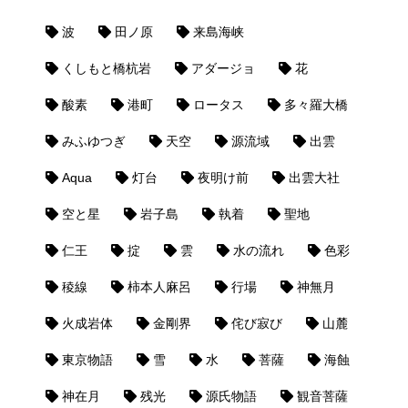
波
田ノ原
来島海峡
くしもと橋杭岩
アダージョ
花
酸素
港町
ロータス
多々羅大橋
みふゆつぎ
天空
源流域
出雲
Aqua
灯台
夜明け前
出雲大社
空と星
岩子島
執着
聖地
仁王
掟
雲
水の流れ
色彩
稜線
柿本人麻呂
行場
神無月
火成岩体
金剛界
侘び寂び
山麓
東京物語
雪
水
菩薩
海蝕
神在月
残光
源氏物語
観音菩薩