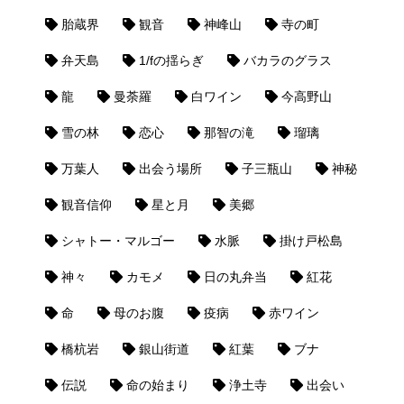
胎蔵界
観音
神峰山
寺の町
弁天島
1/fの揺らぎ
バカラのグラス
龍
曼荼羅
白ワイン
今高野山
雪の林
恋心
那智の滝
瑠璃
万葉人
出会う場所
子三瓶山
神秘
観音信仰
星と月
美郷
シャトー・マルゴー
水脈
掛け戸松島
神々
カモメ
日の丸弁当
紅花
命
母のお腹
疫病
赤ワイン
橋杭岩
銀山街道
紅葉
ブナ
伝説
命の始まり
浄土寺
出会い