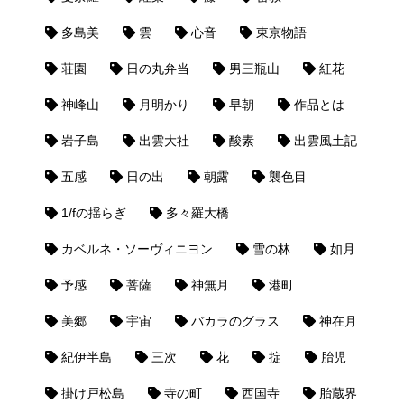
多島美
雲
心音
東京物語
荘園
日の丸弁当
男三瓶山
紅花
神峰山
月明かり
早朝
作品とは
岩子島
出雲大社
酸素
出雲風土記
五感
日の出
朝露
襲色目
1/fの揺らぎ
多々羅大橋
カベルネ・ソーヴィニヨン
雪の林
如月
予感
菩薩
神無月
港町
美郷
宇宙
バカラのグラス
神在月
紀伊半島
三次
花
掟
胎児
掛け戸松島
寺の町
西国寺
胎蔵界