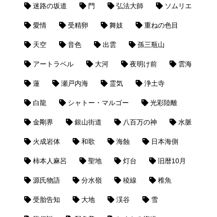
迷路の坂道
門
弘法大師
ソムリエ
愛情
受精卵
舞妓
重ねの色目
天空
音色
出雲
孫三瓶山
アートラベル
大河
夜明け前
雲海
蓮
瀬戸内海
霊気
浄土寺
白龍
シャトー・マルゴー
光彩陸離
金剛界
銀山街道
八百万の神
水脈
火成岩体
和歌
海蝕
日本海側
柿本人麻呂
聖地
灯台
旧暦10月
源氏物語
分水嶺
稜線
稚魚
受胎告知
大地
渓谷
雪