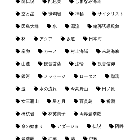
龍伝説
配色美
しまなみ海道
空と星
蝋燭岩
神秘
サイクリスト
因島大橋
水
源流
輪郭誘導現象
林
アクア
坂道
日本海
産卵
カモメ
村上海賊
来島海峡
山麓
観音菩薩
法輪
観音信仰
銀河
メッセージ
ロータス
瑠璃
波
水の流れ
今高野山
田ノ原
女三瓶山
星と月
百貫島
祈願
橋杭岩
林芙美子
両界曼荼羅
命の始まり
アダージョ
伝説
阿吽
曼荼羅
紅葉
藤
密教