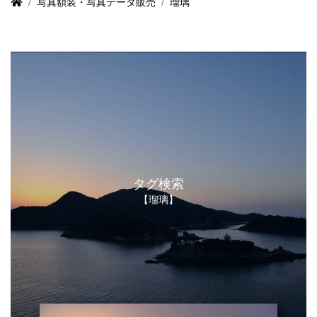
写真額装・写真データ販売
瑠璃
タグ検索
【瑠璃】