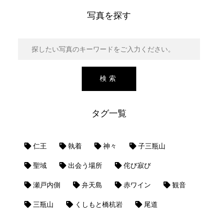
写真を探す
タグ一覧
仁王
執着
神々
子三瓶山
聖域
出会う場所
侘び寂び
瀬戸内側
弁天島
赤ワイン
観音
三瓶山
くしもと橋杭岩
尾道