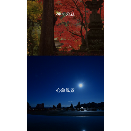
神々の庭
心象風景