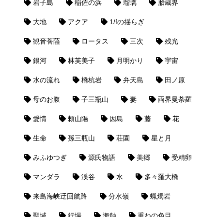
岩子島
稲佐の浜
瑠璃
胎蔵界
大地
アクア
1/fの揺らぎ
観音菩薩
ロータス
三次
残光
銀河
林芙美子
月明かり
宇宙
水の流れ
橋杭岩
弁天島
田ノ原
母のお腹
子三瓶山
妻
両界曼荼羅
愛情
頼山陽
因島
藤
花
生命
孫三瓶山
荘園
星と月
みふゆつぎ
源氏物語
美郷
受精卵
マンダラ
渓谷
水
多々羅大橋
来島海峡迂回航路
分水嶺
蝋燭岩
聖域
行場
海蝕
重ねの色目