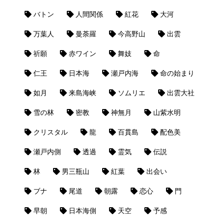
バトン
人間関係
紅花
大河
万葉人
曼荼羅
今高野山
出雲
祈願
赤ワイン
舞妓
命
仁王
日本海
瀬戸内海
命の始まり
如月
来島海峡
ソムリエ
出雲大社
雪の林
密教
神無月
山紫水明
クリスタル
龍
百貫島
配色美
瀬戸内側
透過
霊気
伝説
林
男三瓶山
紅葉
出会い
ブナ
尾道
朝露
恋心
門
早朝
日本海側
天空
予感