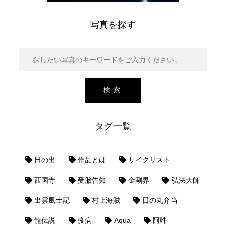
写真を探す
タグ一覧
日の出
作品とは
サイクリスト
西国寺
受胎告知
金剛界
弘法大師
出雲風土記
村上海賊
日の丸弁当
龍伝説
疫病
Aqua
阿吽