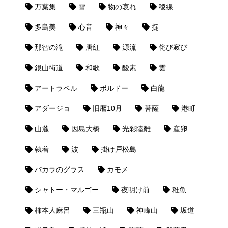
万葉集
雪
物の哀れ
稜線
多島美
心音
神々
掟
那智の滝
唐紅
源流
侘び寂び
銀山街道
和歌
酸素
雲
アートラベル
ボルドー
白龍
アダージョ
旧暦10月
菩薩
港町
山麓
因島大橋
光彩陸離
産卵
執着
波
掛け戸松島
バカラのグラス
カモメ
シャトー・マルゴー
夜明け前
稚魚
柿本人麻呂
三瓶山
神峰山
坂道