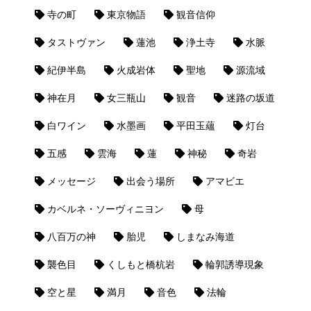
寺の町
東京物語
観音信仰
タストヴァン
蓮池
浄土寺
水脈
紀伊半島
火成岩体
聖地
源流域
神在月
女三瓶山
観音
迷路の坂道
白ワイン
水墨画
平田玉蘊
灯台
五感
雲海
蓮
神秘
奇岩
メッセージ
出会う場所
アマビエ
カベルネ・ソーヴィニヨン
母
八百万の神
胎児
しまなみ海道
襲色目
くしもと橋杭岩
輪郭誘導現象
空と星
満月
音色
法輪