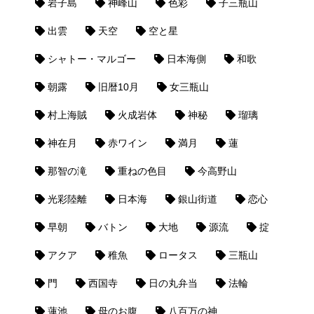
岩子島
神峰山
色彩
子三瓶山
出雲
天空
空と星
シャトー・マルゴー
日本海側
和歌
朝露
旧暦10月
女三瓶山
村上海賊
火成岩体
神秘
瑠璃
神在月
赤ワイン
満月
蓮
那智の滝
重ねの色目
今高野山
光彩陸離
日本海
銀山街道
恋心
早朝
バトン
大地
源流
掟
アクア
稚魚
ロータス
三瓶山
門
西国寺
日の丸弁当
法輪
蓮池
母のお腹
八百万の神