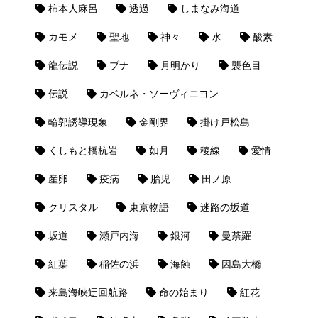
柿本人麻呂
透過
しまなみ海道
カモメ
聖地
神々
水
酸素
龍伝説
ブナ
月明かり
襲色目
伝説
カベルネ・ソーヴィニヨン
輪郭誘導現象
金剛界
掛け戸松島
くしもと橋杭岩
如月
稜線
愛情
産卵
疫病
胎児
田ノ原
クリスタル
東京物語
迷路の坂道
坂道
瀬戸内海
銀河
曼荼羅
紅葉
稲佐の浜
海蝕
因島大橋
来島海峡迂回航路
命の始まり
紅花