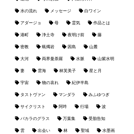
水の流れ
メッセージ
白ワイン
アダージョ
母
霊気
作品とは
港町
浄土寺
夜明け前
藤
密教
蝋燭岩
因島
山麓
大河
両界曼荼羅
水脈
山紫水明
妻
雲海
林芙美子
星と月
宇宙
物の哀れ
紀伊半島
タストヴァン
マンダラ
みふゆつぎ
サイクリスト
阿吽
行場
波
バカラのグラス
万葉集
受胎告知
雲
出会い
林
聖域
水墨画