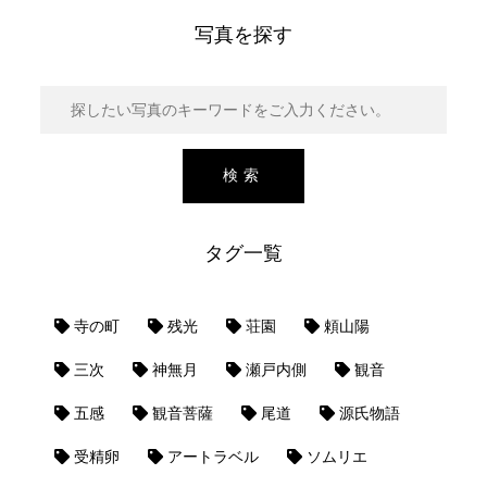
写真を探す
タグ一覧
寺の町
残光
荘園
頼山陽
三次
神無月
瀬戸内側
観音
五感
観音菩薩
尾道
源氏物語
受精卵
アートラベル
ソムリエ