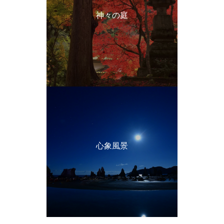
神々の庭
心象風景