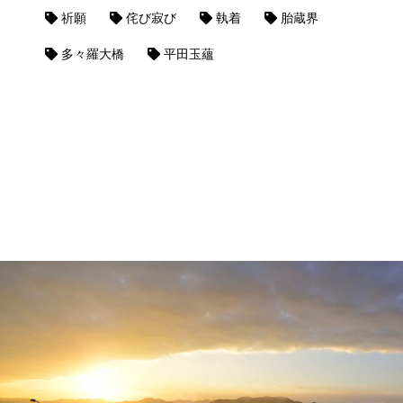
祈願
侘び寂び
執着
胎蔵界
多々羅大橋
平田玉蘊