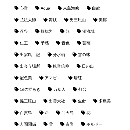
心音
Aqua
来島海峡
白龍
弘法大師
舞妓
男三瓶山
美郷
渓谷
橋杭岩
龍
源流域
仁王
予感
音色
菩薩
出雲風土記
分水嶺
雪の林
出会う場所
観音信仰
日の出
配色美
アマビエ
唐紅
1/fの揺らぎ
万葉人
灯台
孫三瓶山
出雲大社
生命
多島美
百貫島
命
弁天島
花
人間関係
雪
奇岩
ボルドー