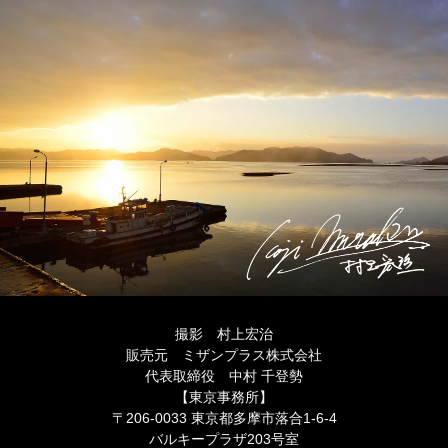
撮影 村上宏治
販売元 ミザンプラス株式会社
代表取締役 中村 千登勢
【東京事務所】
〒206-0033 東京都多摩市落合1-6-4
バルキープラザ203号室