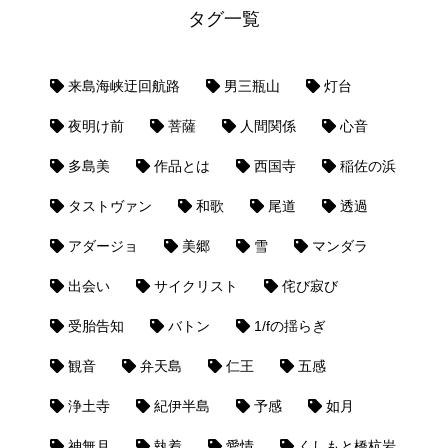
タグ一覧
来島海峡迂回航路
男三瓶山
灯台
夜明け前
菩薩
人間関係
心音
多島美
作品とは
西国寺
稲佐の浜
タストヴァン
和歌
尾道
透過
アダージョ
美郷
雪
マンダラ
出会い
サイクリスト
侘び寂び
受胎告知
バトン
1/fの揺らぎ
観音
弁天島
仁王
五感
浄土寺
紀伊半島
予感
如月
神無月
執着
愛情
くしもと橋杭岩