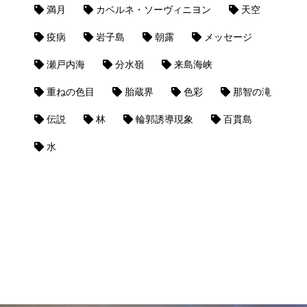
満月
カベルネ・ソーヴィニヨン
天空
疫病
岩子島
朝露
メッセージ
瀬戸内海
分水嶺
来島海峡
重ねの色目
胎蔵界
色彩
那智の滝
伝説
林
輪郭誘導現象
百貫島
水