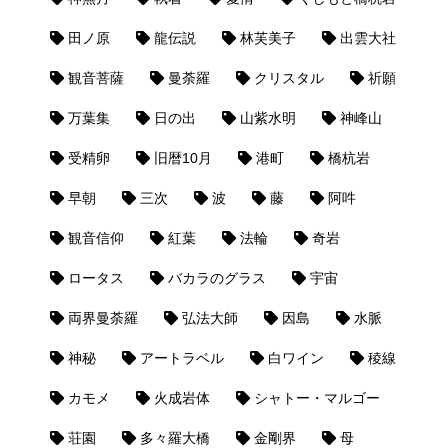
田ノ原
龍伝説
林芙美子
出雲大社
観音菩薩
曼荼羅
クリスタル
祈願
万葉集
日の出
山紫水明
神峰山
受精卵
旧暦10月
港町
橋杭岩
早朝
三次
波
藤
阿吽
観音信仰
紅葉
法輪
奇岩
ロータス
バカラのグラス
宇宙
両界曼荼羅
弘法大師
因島
水脈
神秘
アートラベル
白ワイン
稜線
カモメ
火成岩体
シャトー・マルゴー
荘園
多々羅大橋
金剛界
母