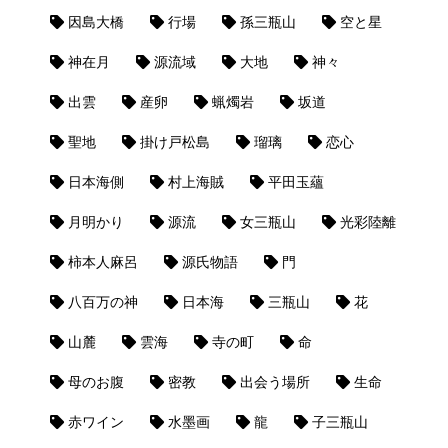
因島大橋
行場
孫三瓶山
空と星
神在月
源流域
大地
神々
出雲
産卵
蝋燭岩
坂道
聖地
掛け戸松島
瑠璃
恋心
日本海側
村上海賊
平田玉蘊
月明かり
源流
女三瓶山
光彩陸離
柿本人麻呂
源氏物語
門
八百万の神
日本海
三瓶山
花
山麓
雲海
寺の町
命
母のお腹
密教
出会う場所
生命
赤ワイン
水墨画
龍
子三瓶山