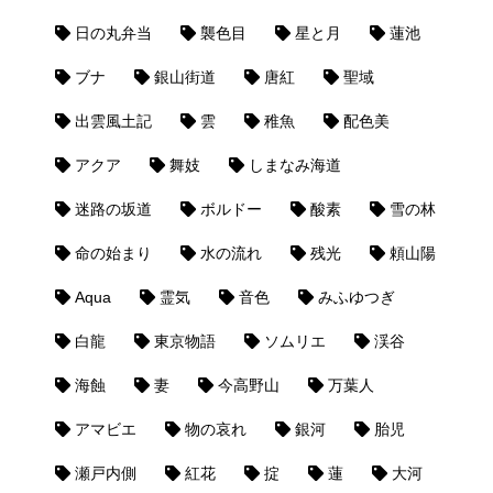
日の丸弁当
襲色目
星と月
蓮池
ブナ
銀山街道
唐紅
聖域
出雲風土記
雲
稚魚
配色美
アクア
舞妓
しまなみ海道
迷路の坂道
ボルドー
酸素
雪の林
命の始まり
水の流れ
残光
頼山陽
Aqua
霊気
音色
みふゆつぎ
白龍
東京物語
ソムリエ
渓谷
海蝕
妻
今高野山
万葉人
アマビエ
物の哀れ
銀河
胎児
瀬戸内側
紅花
掟
蓮
大河