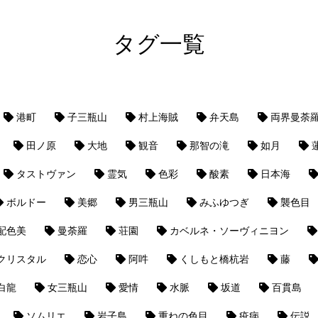
タグ一覧
港町
子三瓶山
村上海賊
弁天島
両界曼荼
田ノ原
大地
観音
那智の滝
如月
タストヴァン
霊気
色彩
酸素
日本海
ボルドー
美郷
男三瓶山
みふゆつぎ
襲色目
配色美
曼荼羅
荘園
カベルネ・ソーヴィニヨン
クリスタル
恋心
阿吽
くしもと橋杭岩
藤
白龍
女三瓶山
愛情
水脈
坂道
百貫島
ソムリエ
岩子島
重ねの色目
疫病
伝説