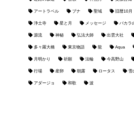
アートラベル
ブナ
聖域
旧暦10月
浄土寺
星と月
メッセージ
バカラ
源流
神秘
弘法大師
出雲大社
多々羅大橋
東京物語
龍
Aqua
月明かり
祈願
法輪
今高野山
行場
産卵
朝露
ロータス
雪
アダージョ
和歌
波