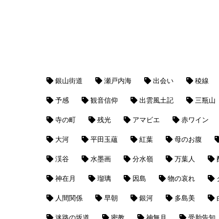
銀山街道
瀬戸内海
出会い
稜線
予感
観音信仰
出雲風土記
三瓶山
寺の町
残光
アマビエ
赤ワイン
大河
平田玉蘊
紅葉
母のお腹
渓谷
水墨画
分水嶺
万葉人
神在月
瑠璃
因島
物の哀れ
人間関係
早朝
銀河
多島美
迷路の坂道
密教
神無月
受胎告知