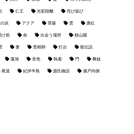
岩
仁王
光彩陸離
侘び寂び
佐の浜
アクア
菩薩
雲
唐紅
明け前
命
出会う場所
頼山陽
雲
妻
受精卵
灯台
龍伝説
蓮池
音色
執着
門
舞妓
尾道
紀伊半島
源氏物語
瀬戸内側