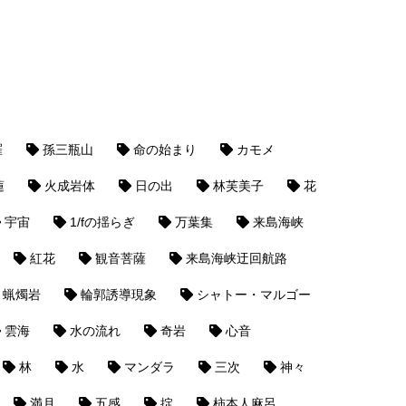
羅
孫三瓶山
命の始まり
カモメ
蓮
火成岩体
日の出
林芙美子
花
宇宙
1/fの揺らぎ
万葉集
来島海峡
紅花
観音菩薩
来島海峡迂回航路
蝋燭岩
輪郭誘導現象
シャトー・マルゴー
雲海
水の流れ
奇岩
心音
林
水
マンダラ
三次
神々
満月
五感
掟
柿本人麻呂