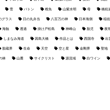
雪
バトン
稚魚
山紫水明
母
橋杭
のグラス
日の丸弁当
八百万の神
日本海側
稲
海蝕
透過
掛け戸松島
神峰山
胎児
夜
しまなみ海道
因島大橋
作品とは
西国寺
出
胎蔵界
生命
天空
空と星
金剛界
聖地
の林
山麓
サイクリスト
源流域
白ワイン