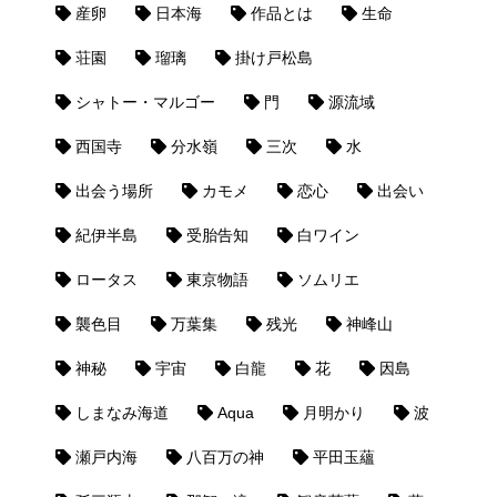
産卵
日本海
作品とは
生命
荘園
瑠璃
掛け戸松島
シャトー・マルゴー
門
源流域
西国寺
分水嶺
三次
水
出会う場所
カモメ
恋心
出会い
紀伊半島
受胎告知
白ワイン
ロータス
東京物語
ソムリエ
襲色目
万葉集
残光
神峰山
神秘
宇宙
白龍
花
因島
しまなみ海道
Aqua
月明かり
波
瀬戸内海
八百万の神
平田玉蘊