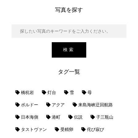
写真を探す
タグ一覧
橋杭岩
灯台
雪
母
ボルドー
アクア
来島海峡迂回航路
日本海側
港町
伝説
子三瓶山
タストヴァン
受精卵
侘び寂び