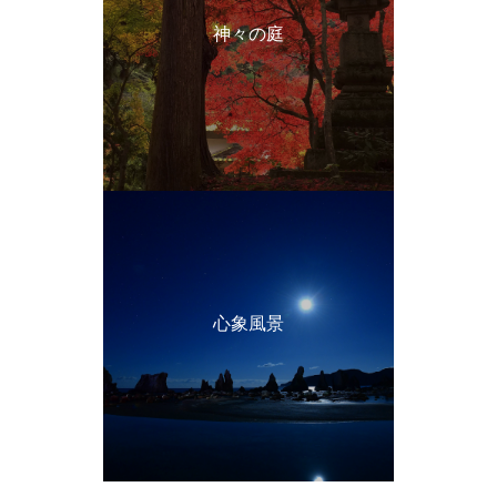
神々の庭
心象風景