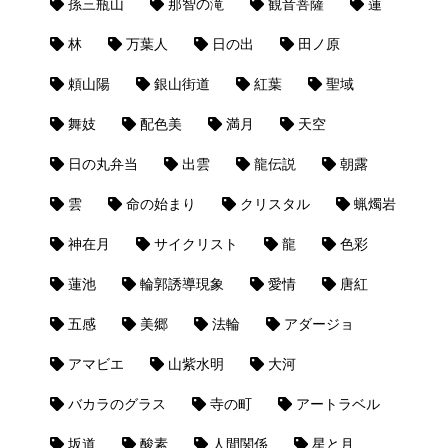
孫三瓶山
那智の滝
観音菩薩
蓮
林
万葉人
日の出
田ノ原
頼山陽
銀山街道
紅葉
聖域
舞妓
配色美
満月
天空
日の丸弁当
出雲
龍伝説
朝露
雲
命の始まり
クリスタル
蝋燭岩
神在月
サイクリスト
龍
色彩
蓮池
輪郭誘導現象
愛情
唐紅
五感
美郷
法輪
アダージョ
アマビエ
山紫水明
大河
バカラのグラス
寺の町
アートラベル
坂道
酸素
人間関係
星と月