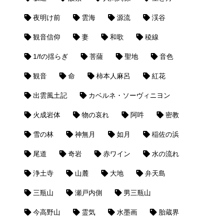
夜明け前
雲海
源流
渓谷
観音信仰
妻
和歌
稜線
1/fの揺らぎ
菩薩
聖地
音色
観音
命
柿本人麻呂
紅花
出雲風土記
カベルネ・ソーヴィニヨン
火成岩体
物の哀れ
阿吽
密教
雪の林
神無月
如月
稲佐の浜
尾道
奇岩
赤ワイン
水の流れ
浄土寺
山麓
大地
弁天島
三瓶山
瀬戸内側
男三瓶山
今高野山
霊気
水墨画
胎蔵界