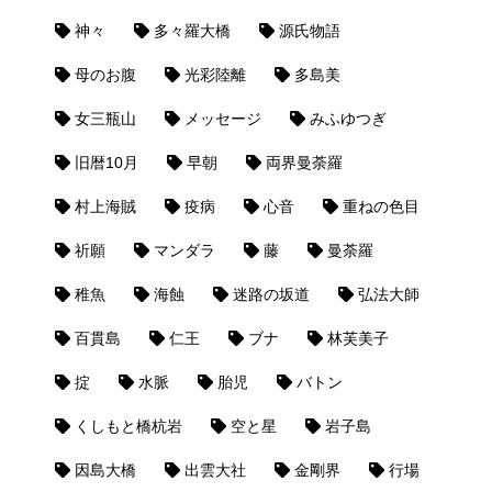
神々
多々羅大橋
源氏物語
母のお腹
光彩陸離
多島美
女三瓶山
メッセージ
みふゆつぎ
旧暦10月
早朝
両界曼荼羅
村上海賊
疫病
心音
重ねの色目
祈願
マンダラ
藤
曼荼羅
稚魚
海蝕
迷路の坂道
弘法大師
百貫島
仁王
ブナ
林芙美子
掟
水脈
胎児
バトン
くしもと橋杭岩
空と星
岩子島
因島大橋
出雲大社
金剛界
行場